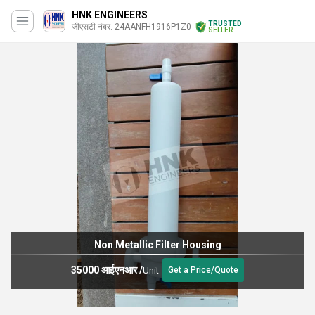
HNK ENGINEERS
TRUSTED
जीएसटी नंबर. 24AANFH1916P1Z0
SELLER
Non Metallic Filter Housing
35000 आईएनआर
/
Unit
Get a Price/Quote