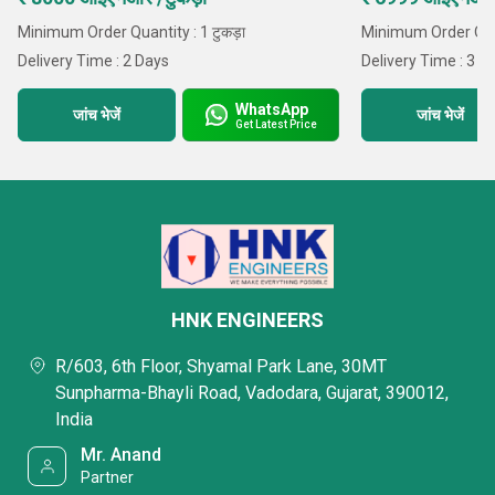
Minimum Order Quantity : 1 टुकड़ा
Minimum Order Quant
Delivery Time : 2 Days
Delivery Time : 3 D
WhatsApp
जांच भेजें
जांच भेजें
Get Latest Price
HNK ENGINEERS
R/603, 6th Floor, Shyamal Park Lane, 30MT
Sunpharma-Bhayli Road, Vadodara, Gujarat, 390012,
India
Mr. Anand
Partner