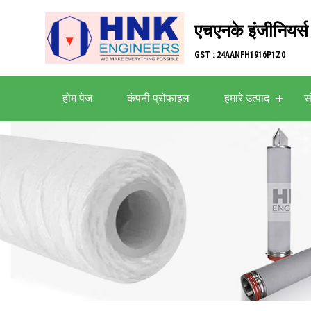
एचएनके इंजीनियर्स
GST : 24AANFH1916P1Z0
होम पेज
कंपनी प्रोफाइल
हमारे उत्पाद
सं