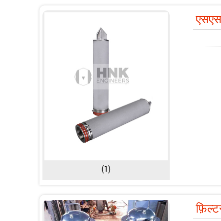
एसएस 
(1)
फ़िल्