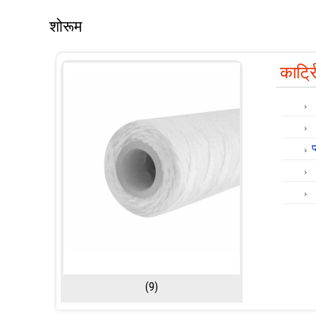
शोरूम
कार्ट्
प
(9)